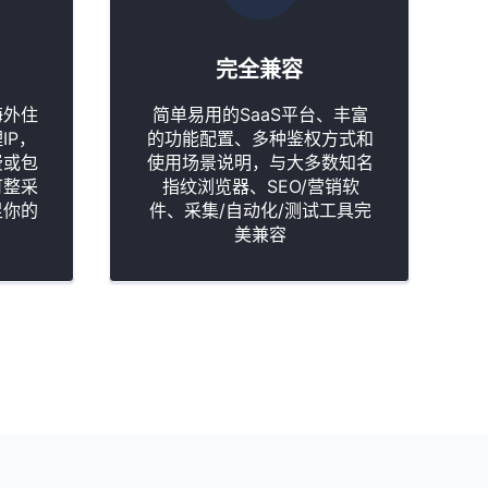
完全兼容
海外住
简单易用的SaaS平台、丰富
IP，
的功能配置、多种鉴权方式和
费或包
使用场景说明，与大多数知名
可整采
指纹浏览器、SEO/营销软
足你的
件、采集/自动化/测试工具完
美兼容