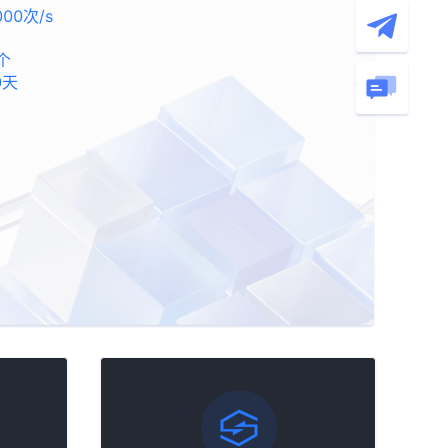
000次/s
个
0天