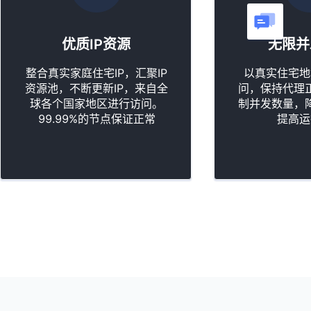
优质IP资源
无限并
整合真实家庭住宅IP，汇聚IP
以真实住宅地
资源池，不断更新IP，来自全
问，保持代理
球各个国家地区进行访问。
制并发数量，
99.99%的节点保证正常
提高运