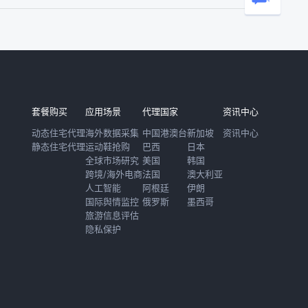
套餐购买
应用场景
代理国家
资讯中心
动态住宅代理
海外数据采集
中国港澳台
新加坡
资讯中心
静态住宅代理
运动鞋抢购
巴西
日本
全球市场研究
美国
韩国
跨境/海外电商
法国
澳大利亚
人工智能
阿根廷
伊朗
国际舆情监控
俄罗斯
墨西哥
旅游信息评估
隐私保护