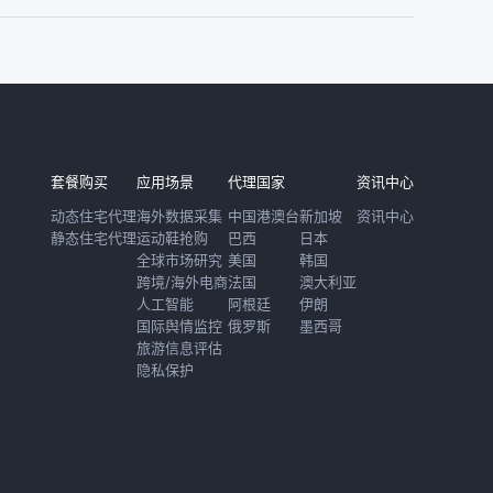
套餐购买
应用场景
代理国家
资讯中心
动态住宅代理
海外数据采集
中国港澳台
新加坡
资讯中心
静态住宅代理
运动鞋抢购
巴西
日本
全球市场研究
美国
韩国
跨境/海外电商
法国
澳大利亚
人工智能
阿根廷
伊朗
国际舆情监控
俄罗斯
墨西哥
旅游信息评估
隐私保护