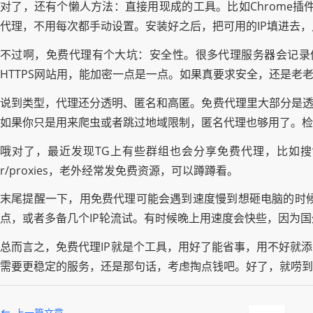
对了，还有个懒人方法：直接用现成的工具。比如Chrome插件Swit
代理，不用每次都手动设置。安装好之后，把可用的IP填进去，
不过啊，免费代理有个大坑：安全性。很多代理服务器会记录
HTTPS网站用，能加密一点是一点。如果真要求安全，还是老
说到类型，代理还分透明、匿名和高匿。免费代理里大部分是透明
如果你只是用来爬虫或者跳过地域限制，匿名代理也够用了。检查代理类
哦对了，最近发现TG上有些群组也会分享免费代理，比如搜“免费代
r/proxies，老外经常发免费资源，可以蹲蹲看。
末尾提醒一下，用免费代理可能会遇到速度慢到想砸电脑的时候。
点，或者多备几个IP轮流试。有时候晚上用速度会快些，因为
总而言之，免费代理IP就是个工具，用好了能省事，用不好就
需要更稳定的服务，还是那句话，考虑掏点钱吧。好了，就唠到
上一篇文章