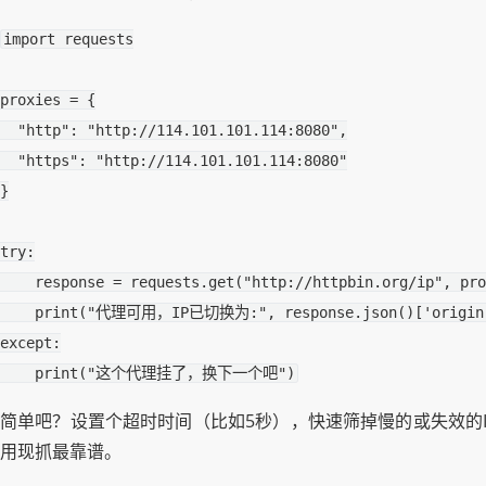
import
requests
proxies
=
{
"http"
:
"http://114.101.101.114:8080"
,
"https"
:
"http://114.101.101.114:8080"
}
try
:
response
=
requests
.
get
(
"http://httpbin.org/ip"
,
pro
print
(
"代理可用，IP已切换为:"
,
response
.
json
()[
'origin
except
:
print
(
"这个代理挂了，换下一个吧"
)
简单吧？设置个超时时间（比如5秒），快速筛掉慢的或失效的
用现抓最靠谱。