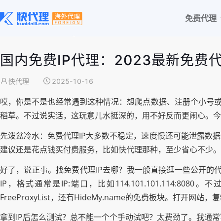
免费代理
国内免费IP代理：2023最新免
快代理
2025-10-16
哎，你是不是也经常遇到这种情况：想爬点数据、注册个小号或者
稻草。不过说实话，这玩意儿水挺深的，用不好反而更闹心。今
先泼盆冷水：免费代理IP大多数不稳定，速度慢还可能泄露数
建议还是花点钱买付费服务，比如快代理那种，至少省心不少。
好了，说正事。找免费代理IP去哪？我一般直接逛一些公开的代理列表
IP，格式通常是IP:端口，比如114.101.101.114:
FreeProxyList，还有HideMy.name的免费板块。打开网
拿到IP后怎么测试？总不能一个个手动试吧？太费劲了。我通常写个