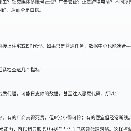
爬虫？社交媒体多账号管理？广告验证？还是跨境电商？不同场
明确，后面全是白搭。
接上住宅或ISP代理。如果只是普通任务，数据中心也能凑合—
赶紧检查这几个指标：
劣质代理，可能日志你的数据，甚至注入恶意代码。所以：
好。有的厂商卖得死贵，但IP池小得可怜；有的便宜但经常断线
术能力，可以租云服务器+拨号***自己搭建代理网络。这样控