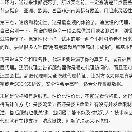
二环内，送过来饿都饿死了。所以买之前，一定查清楚节点覆盖
节点挺多，亚洲、欧美、甚至非洲南美都有覆盖，用起来灵活性
第三点，速度和稳定性。这是最直观的体验了。速度慢的代理，
自己实测一下。靠谱的服务商一般会提供试用或者测试IP，别懒，
就得谨慎了。稳定性也一样，试用的那一两个小时可能看不出来
问题。要是很多人吐槽“用着用着就断”“晚高峰卡成狗”，那基本
再来说说安全和匿名性。代理IP要是漏了你的真实IP，或者
匿代理。透明代理会告诉服务器你是通过代理访问的，而且还可
还是会拦。高匿代理则完全隐藏代理特征，让对方以为你是真实
密或者SOCKS5协议，安全性会更高些，适合处理敏感数据。
末尾是价格和售后服务。性价比性价比，不能光看价格低，还得
得看计价方式：是按流量计费还是按IP数量？有没有并发数限
适。售后服务也很关键，出问题了能不能及时找到人？技术响应
代理就有在线支持，响应挺快，问题解决起来不拖沓。