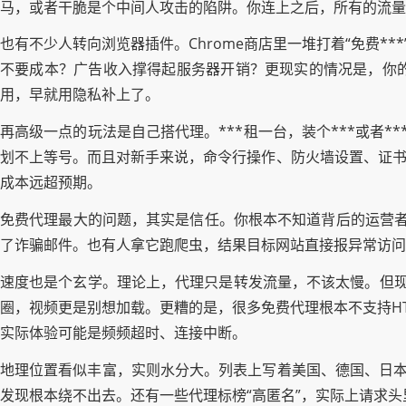
马，或者干脆是个中间人攻击的陷阱。你连上之后，所有的流量
也有不少人转向浏览器插件。Chrome商店里一堆打着“免费*
不要成本？广告收入撑得起服务器开销？更现实的情况是，你
用，早就用隐私补上了。
再高级一点的玩法是自己搭代理。***租一台，装个***或者*
划不上等号。而且对新手来说，命令行操作、防火墙设置、证书
成本远超预期。
免费代理最大的问题，其实是信任。你根本不知道背后的运营者
了诈骗邮件。也有人拿它跑爬虫，结果目标网站直接报异常访问
速度也是个玄学。理论上，代理只是转发流量，不该太慢。但现
圈，视频更是别想加载。更糟的是，很多免费代理根本不支持HTT
实际体验可能是频频超时、连接中断。
地理位置看似丰富，实则水分大。列表上写着美国、德国、日本
发现根本绕不出去。还有一些代理标榜“高匿名”，实际上请求头