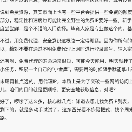
代理服务器的信息，接着通过点击插件图标快速切换，或者设置
说到免费资源，其实市面上也有一些平台会提供一些免费的额度
部分，稳定性和速度也可能比完全野生的免费IP要好一些。新
度尝尝鲜，是个不错的入门选择。毕竟人家是专业做这个的，基
不过，用免费代理，安全意识这根弦一定得绷紧。因为你所有的
以，
绝对不要
在通过不明免费代理上网时进行登录账号、输入
还有啊，免费代理的寿命通常很短，可能今天能用，明天就挂了。
小任务，积累一个自己的“小金库”，需要用的时候随手就能拿出
末尾再扯点远的。用代理IP，本质上是为了突破一些网络访问
儿。咱们的目的就是更顺畅、更安全地获取信息，对吧？
好了，啰嗦了这么多，核心就几点：知道去哪儿找免费IP列表
剩下的，就是多动手试试了。这东西光看不练假把式，找个周
路。